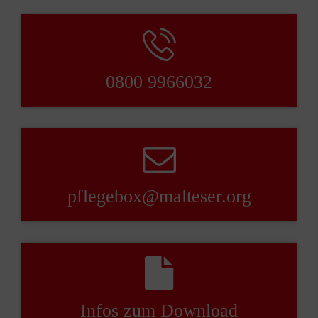
Dazu können Sie auch unser Formular nutzen.
Zum Formular gelangen Sie, wenn Sie in
unserem Shop ganz unten im Footer auf
“Vertrag widerrufen”
klicken.
0800 9966032
pflegebox@malteser.org
Infos zum Download