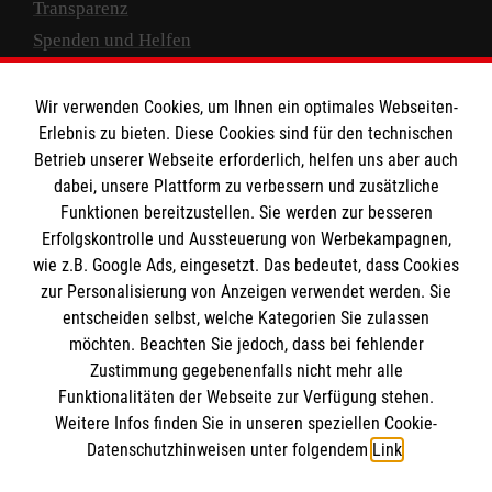
Transparenz
Spenden und Helfen
Spendenkonto
Wir verwenden Cookies, um Ihnen ein optimales Webseiten-
Empfänger: Malteser Hilfsdienst e.V.
Erlebnis zu bieten. Diese Cookies sind für den technischen
Betrieb unserer Webseite erforderlich, helfen uns aber auch
IBAN: DE10 3706 0120 1201 2000 12
dabei, unsere Plattform zu verbessern und zusätzliche
BIC: GENODED 1PA7
Funktionen bereitzustellen. Sie werden zur besseren
Erfolgskontrolle und Aussteuerung von Werbekampagnen,
wie z.B. Google Ads, eingesetzt. Das bedeutet, dass Cookies
zur Personalisierung von Anzeigen verwendet werden. Sie
entscheiden selbst, welche Kategorien Sie zulassen
möchten. Beachten Sie jedoch, dass bei fehlender
Zustimmung gegebenenfalls nicht mehr alle
Funktionalitäten der Webseite zur Verfügung stehen.
Weitere Infos finden Sie in unseren speziellen Cookie-
Newsletter abonnieren
Datenschutzhinweisen unter folgendem
Link
.